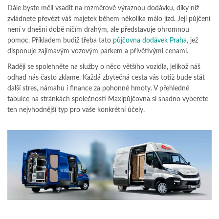
Dále byste měli vsadit na rozměrově výraznou dodávku, díky níž
zvládnete převézt váš majetek během několika málo jízd. Její půjčení
není v dnešní době ničím drahým, ale představuje ohromnou
pomoc. Příkladem budiž třeba tato
půjčovna dodávek Praha
, jež
disponuje zajímavým vozovým parkem a přívětivými cenami.
Raději se spolehněte na služby o něco většího vozidla, jelikož náš
odhad nás často zklame. Každá zbytečná cesta vás totiž bude stát
další stres, námahu i finance za pohonné hmoty. V přehledné
tabulce na stránkách společnosti Maxipůjčovna si snadno vyberete
ten nejvhodnější typ pro vaše konkrétní účely.