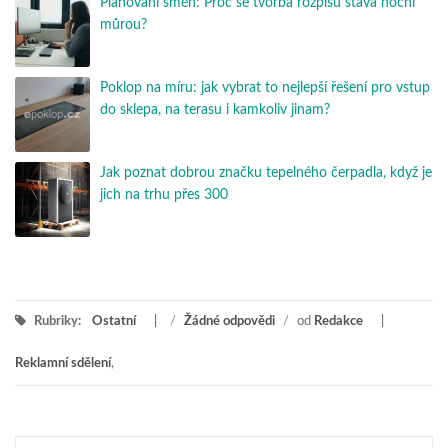
Plánování směn: Proč se tvorba rozpisů stává noční
můrou?
Poklop na míru: jak vybrat to nejlepší řešení pro vstup
do sklepa, na terasu i kamkoliv jinam?
Jak poznat dobrou značku tepelného čerpadla, když je
jich na trhu přes 300
Rubriky:
Ostatní
/
Žádné odpovědi
/
od
Redakce
Reklamní sdělení
,