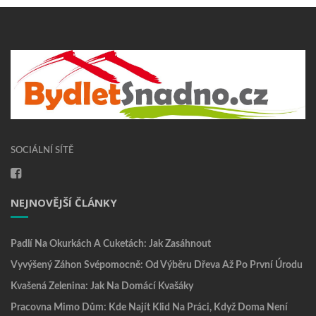
SOCIÁLNÍ SÍTĚ
NEJNOVĚJŠÍ ČLÁNKY
Padlí Na Okurkách A Cuketách: Jak Zasáhnout
Vyvýšený Záhon Svépomocně: Od Výběru Dřeva Až Po První Úrodu
Kvašená Zelenina: Jak Na Domácí Kvašáky
Pracovna Mimo Dům: Kde Najít Klid Na Práci, Když Doma Není