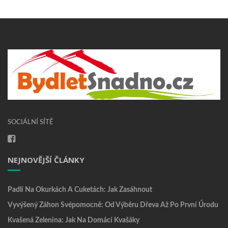
SOCIÁLNÍ SÍTĚ
NEJNOVĚJŠÍ ČLÁNKY
Padlí Na Okurkách A Cuketách: Jak Zasáhnout
Vyvýšený Záhon Svépomocně: Od Výběru Dřeva Až Po První Úrodu
Kvašená Zelenina: Jak Na Domácí Kvašáky