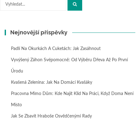
Hledat:
Nejnovější příspěvky
Padlí Na Okurkách A Cuketách: Jak Zasáhnout
Vyvýšený Záhon Svépomocně: Od Výběru Dřeva Až Po První
Úrodu
Kvašená Zelenina: Jak Na Domácí Kvašáky
Pracovna Mimo Dům: Kde Najít Klid Na Práci, Když Doma Není
Místo
Jak Se Zbavit Hraboše Osvědčenými Rady