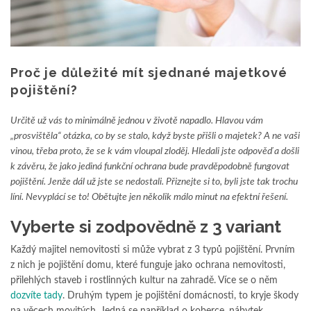
Proč je důležité mít sjednané majetkové
pojištění?
Určitě už vás to minimálně jednou v životě napadlo. Hlavou vám
„prosvištěla“ otázka, co by se stalo, když byste přišli o majetek? A ne vaši
vinou, třeba proto, že se k vám vloupal zloděj. Hledali jste odpověď a došli
k závěru, že jako jediná funkční ochrana bude pravděpodobně fungovat
pojištění. Jenže dál už jste se nedostali. Přiznejte si to, byli jste tak trochu
líní. Nevyplácí se to! Obětujte jen několik málo minut na efektní řešení.
Vyberte si zodpovědně z 3 variant
Každý majitel nemovitosti si může vybrat z 3 typů pojištění. Prvním
z nich je pojištění domu, které funguje jako ochrana nemovitosti,
přilehlých staveb i rostlinných kultur na zahradě. Více se o něm
dozvíte tady
. Druhým typem je pojištění domácnosti, to kryje škody
na věcech movitých. Jedná se například o koberce, nábytek,