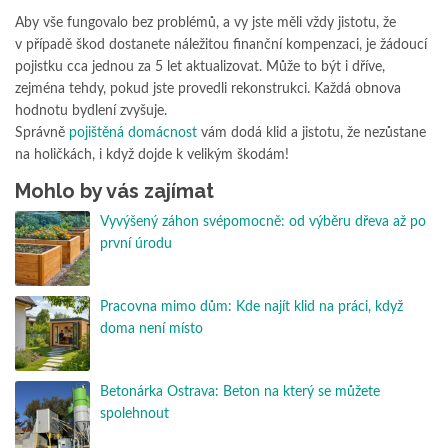
Aby vše fungovalo bez problémů, a vy jste měli vždy jistotu, že
v případě škod dostanete náležitou finanční kompenzaci, je žádoucí
pojistku cca jednou za 5 let aktualizovat. Může to být i dříve,
zejména tehdy, pokud jste provedli rekonstrukci. Každá obnova
hodnotu bydlení zvyšuje.
Správně
pojištěná domácnost
vám dodá klid a jistotu, že nezůstane
na holičkách, i když dojde k velikým škodám!
Mohlo by vás zajímat
Vyvýšený záhon svépomocně: od výběru dřeva až po
první úrodu
Pracovna mimo dům: Kde najít klid na práci, když
doma není místo
Betonárka Ostrava: Beton na který se můžete
spolehnout