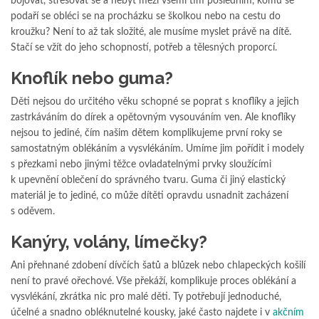
bojovat, stresovat se a nebýt mezi všemi tím posledním, komu se
podaří se obléci se na procházku se školkou nebo na cestu do
kroužku? Není to až tak složité, ale musíme myslet právě na dítě.
Stačí se vžít do jeho schopností, potřeb a tělesných proporcí.
Knoflík nebo guma?
Děti nejsou do určitého věku schopné se poprat s knoflíky a jejich
zastrkáváním do dírek a opětovným vysouváním ven. Ale knoflíky
nejsou to jediné, čím našim dětem komplikujeme první roky se
samostatným oblékáním a vysvlékáním. Umíme jim pořídit i modely
s přezkami nebo jinými těžce ovladatelnými prvky sloužícími
k upevnění oblečení do správného tvaru. Guma či jiný elastický
materiál je to jediné, co může dítěti opravdu usnadnit zacházení
s oděvem.
Kanýry, volány, límečky?
Ani přehnané zdobení dívčích šatů a blůzek nebo chlapeckých košilí
není to pravé ořechové. Vše překáží, komplikuje proces oblékání a
vysvlékání, zkrátka nic pro malé děti. Ty potřebují jednoduché,
účelné a snadno obléknutelné kousky, jaké často najdete i v
akčním