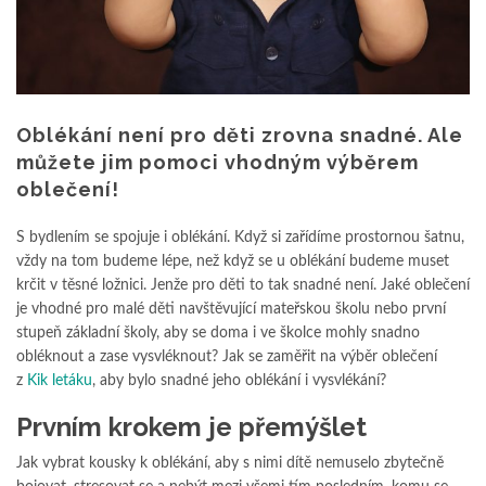
Oblékání není pro děti zrovna snadné. Ale
můžete jim pomoci vhodným výběrem
oblečení!
S bydlením se spojuje i oblékání. Když si zařídíme prostornou šatnu,
vždy na tom budeme lépe, než když se u oblékání budeme muset
krčit v těsné ložnici. Jenže pro děti to tak snadné není. Jaké oblečení
je vhodné pro malé děti navštěvující mateřskou školu nebo první
stupeň základní školy, aby se doma i ve školce mohly snadno
obléknout a zase vysvléknout? Jak se zaměřit na výběr oblečení
z
Kik letáku
, aby bylo snadné jeho oblékání i vysvlékání?
Prvním krokem je přemýšlet
Jak vybrat kousky k oblékání, aby s nimi dítě nemuselo zbytečně