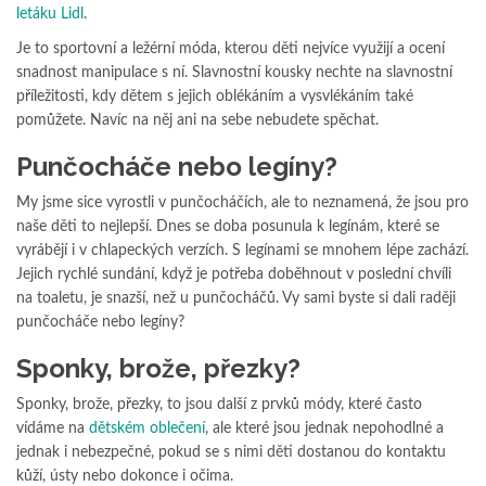
letáku Lidl
.
Je to sportovní a ležérní móda, kterou děti nejvíce využijí a ocení
snadnost manipulace s ní. Slavnostní kousky nechte na slavnostní
příležitosti, kdy dětem s jejich oblékáním a vysvlékáním také
pomůžete. Navíc na něj ani na sebe nebudete spěchat.
Punčocháče nebo legíny?
My jsme sice vyrostli v punčocháčích, ale to neznamená, že jsou pro
naše děti to nejlepší. Dnes se doba posunula k legínám, které se
vyrábějí i v chlapeckých verzích. S legínami se mnohem lépe zachází.
Jejich rychlé sundání, když je potřeba doběhnout v poslední chvíli
na toaletu, je snazší, než u punčocháčů. Vy sami byste si dali raději
punčocháče nebo legíny?
Sponky, brože, přezky?
Sponky, brože, přezky, to jsou další z prvků módy, které často
vídáme na
dětském oblečení
, ale které jsou jednak nepohodlné a
jednak i nebezpečné, pokud se s nimi děti dostanou do kontaktu
kůží, ústy nebo dokonce i očima.