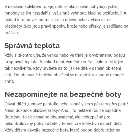
V dětském kolektivu to žije, děti se okolo sebe pohybují rychle,
mnohdy se jim nezadaří si vzájemně vyhnout, kluci se pošťuchují. A
pokud k tomu všemu trčí z jejich oděvu nebo z vlasů ostré
předměty, jako jsou právě sponky, brože nebo přezky, je zaděláno na
průšvih.
Správná teplota
Vždy si zkontrolujte, že venku nebo ve třídě je k vybranému oděvu
ta správná teplota. A pokud není, vyměňte oděv. Teplotu totiž jen
tak neovlivníte. Vždy myslete na to, jak se dítě v daném oblečení
cítit. Do přehnaně teplého oblečení se mu totiž rozhodně nebude
chtít.
Nezapomínejte na bezpečné boty
Dávat dítěti gumové pantofle nebo sandály jen s páskem přes patu?
Nebo dokonce plážové žabky? Ano, i to některé rodiče napadne.
Boty jsou to sice snadno obouvatelné, ale nebezpečné pro
nekontrolovaný pohyb dítěte v terénu či v kolektivu dalších dětí.
Vždy dětem dávejte bezpečné boty, které budou dobře držet na