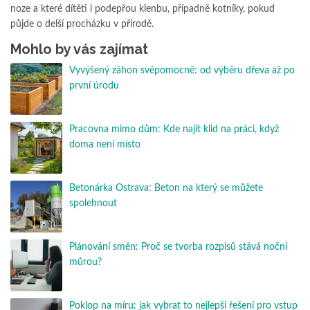
noze a které dítěti i podepřou klenbu, případně kotníky, pokud
půjde o delší procházku v přírodě.
Mohlo by vás zajímat
Vyvýšený záhon svépomocně: od výběru dřeva až po
první úrodu
Pracovna mimo dům: Kde najít klid na práci, když
doma není místo
Betonárka Ostrava: Beton na který se můžete
spolehnout
Plánování směn: Proč se tvorba rozpisů stává noční
můrou?
Poklop na míru: jak vybrat to nejlepší řešení pro vstup