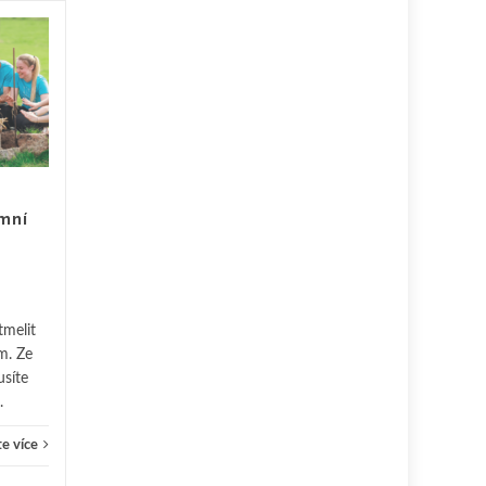
Vyplatí se investovat
24
11
do zlata, i když je
BŘE
jeho cena
LED
momentálně na
maximu?
Nejlevnějšího prodejce zlata v
ČR najdete na adrese
emní
zlatemince.cz Prodejnu má v
Praze v budově Obecního
Ostatn
domu. Ale pozor,...
Ostatní
Čtěte více
tmelit
m. Ze
usíte
.
e více