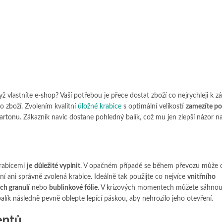
yž vlastníte e-shop? Vaší potřebou je přece dostat zboží co nejrychleji k zá
o zboží. Zvolením kvalitní
úložné krabice
s optimální velikostí
zamezíte po
 kartonu. Zákazník navíc dostane pohledný balík, což mu jen zlepší názor na
rabicemi
je
důležité vyplnit
. V opačném případě se během převozu může 
ani správně zvolená krabice. Ideálně tak použijte co nejvíce
vnitřního
ch granulí
nebo
bublinkové fólie
. V krizových momentech můžete sáhnout
balík následně pevně oblepte lepící páskou, aby nehrozilo jeho otevření.
entů