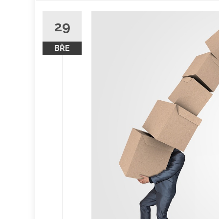
obsah
29
BŘE