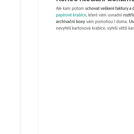
Ale kam potom
schovat veškeré faktury a d
papírové krabice
, které vám usnadní
roztř
archivační boxy
vám pomohou i doma.
Us
nevyřeší kartonová krabice, vyřeší větší ka