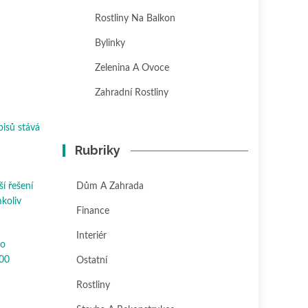
Rostliny Na Balkon
Bylinky
Zelenina A Ovoce
Zahradní Rostliny
pisů stává
Rubriky
Dům A Zahrada
ší řešení
mkoliv
Finance
Interiér
ho
300
Ostatní
Rostliny