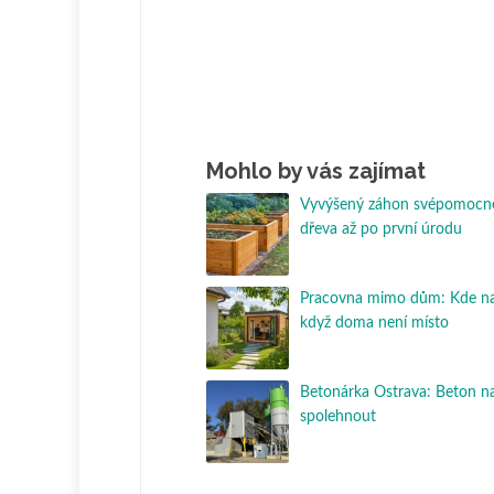
Mohlo by vás zajímat
Vyvýšený záhon svépomocně
dřeva až po první úrodu
Pracovna mimo dům: Kde nají
když doma není místo
Betonárka Ostrava: Beton na
spolehnout