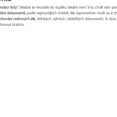
odací listy
? Skládat je neustále do šuplíku ideální není. V tu chvíli vám 
ídění dokumentů
podle nejrůznějších kritérií. Ale zapomeňme chvíli na e-s
chování rodinných alb
, dětských výkresů i důležitých dokumentů. A úkol,
rtonová krabice.