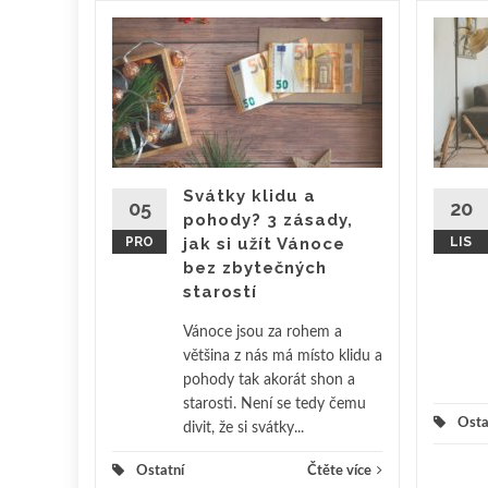
potéka
í úvěr a
ma zcela
o jisté
Svátky klidu a
05
20
Velice
pohody? 3 zásady,
PRO
jak si užít Vánoce
LIS
bez zbytečných
ěte více
starostí
Vánoce jsou za rohem a
většina z nás má místo klidu a
pohody tak akorát shon a
starosti. Není se tedy čemu
Osta
divit, že si svátky...
Ostatní
Čtěte více