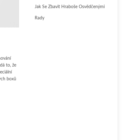
Jak Se Zbavit Hraboše Osvědčenými
Rady
hování
dá to, že
eciální
vých boxů