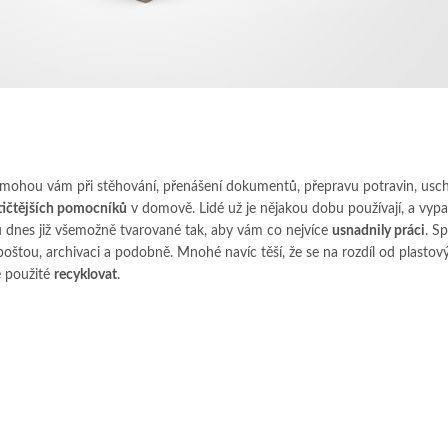
mohou vám při stěhování, přenášení dokumentů, přepravu potravin, usc
ktičtějších pomocníků
v domově. Lidé už je nějakou dobu používají, a vypa
u dnes již všemožně tvarované tak, aby vám co nejvíce
usnadnily práci
. Sp
í poštou, archivaci a podobně. Mnohé navíc těší, že se na rozdíl od plasto
é použité
recyklovat
.