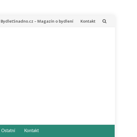
řeskočit
BydletSnadno.cz – Magazín o bydlení
Kontakt
a
bsah
Ostatní
Kontakt