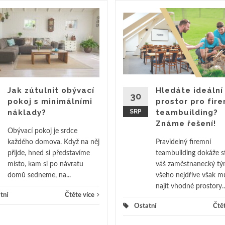
Jak zútulnit obývací
Hledáte ideální
30
pokoj s minimálními
prostor pro fir
náklady?
SRP
teambuilding?
Známe řešení!
Obývací pokoj je srdce
každého domova. Když na něj
Pravidelný firemní
přijde, hned si představíme
teambuilding dokáže s
místo, kam si po návratu
váš zaměstnanecký tý
domů sedneme, na...
všeho nejdříve však m
najít vhodné prostory..
tní
Čtěte více
Ostatní
Čtět