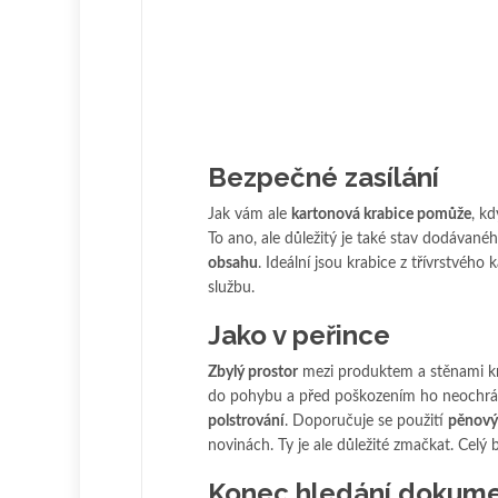
Bezpečné zasílání
Jak vám ale
kartonová krabice pomůže
, kd
To ano, ale důležitý je také stav dodávanéh
obsahu
. Ideální jsou krabice z třívrstvého
službu.
Jako v peřince
Zbylý prostor
mezi produktem a stěnami k
do pohybu a před poškozením ho neochrání 
polstrování
. Doporučuje se použití
pěnový
novinách. Ty je ale důležité zmačkat. Celý 
Konec hledání dokum