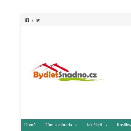
Přeskočit
Domů
Dům a zahrada
Jak čistit
Rostlin
na