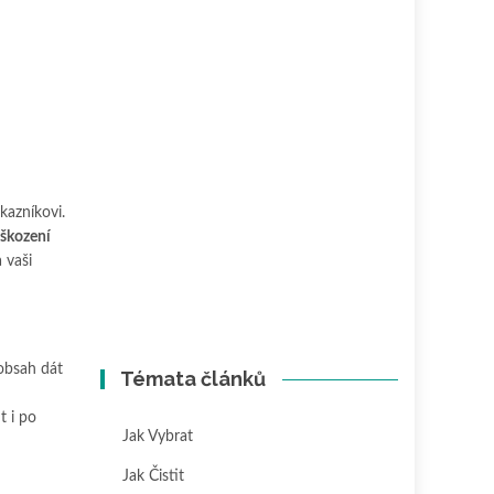
kazníkovi.
škození
 vaši
obsah dát
Témata článků
 i po
Jak Vybrat
Jak Čistit