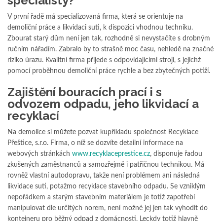
specialisty?
V první řadě má specializovaná firma, která se orientuje na
demoliční práce a likvidaci suti, k dispozici vhodnou techniku.
Zbourat starý dům není jen tak, rozhodně si nevystačíte s drobným
ručním nářadím. Zabralo by to strašně moc času, nehledě na značné
riziko úrazu. Kvalitní firma přijede s odpovídajícími stroji, s jejichž
pomocí proběhnou demoliční práce rychle a bez zbytečných potíží.
Zajištění bouracích prací i s
odvozem odpadu, jeho likvidací a
recyklací
Na demolice si můžete pozvat kupříkladu společnost Recyklace
Přeštice, s.r.o. Firma, o níž se dozvíte detailní informace na
webových stránkách
www.recyklaceprestice.cz
, disponuje řadou
zkušených zaměstnanců a samozřejmě i patřičnou technikou. Má
rovněž vlastní autodopravu, takže není problémem ani následná
likvidace suti, potažmo recyklace stavebního odpadu. Se vzniklým
nepořádkem a starým stavebním materiálem je totiž zapotřebí
manipulovat dle určitých norem, není možné jej jen tak vyhodit do
kontejneru pro běžný odpad z domácnosti. Leckdy totiž hlavně