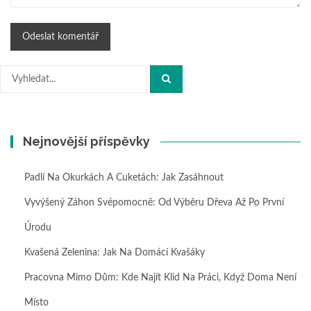
Hledat:
Nejnovější příspěvky
Padlí Na Okurkách A Cuketách: Jak Zasáhnout
Vyvýšený Záhon Svépomocně: Od Výběru Dřeva Až Po První
Úrodu
Kvašená Zelenina: Jak Na Domácí Kvašáky
Pracovna Mimo Dům: Kde Najít Klid Na Práci, Když Doma Není
Místo