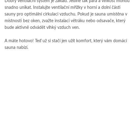
Dobrý ventilační systém je základ. Jedině tak pára a vlhkost mohou
snadno unikat. Instalujte ventilační mřížky v horní a dolní části
sauny pro optimální cirkulaci vzduchu. Pokud je sauna umístěna v
místnosti bez oken, zvažte instalaci větráku nebo odsavače, který
bude aktivně odvádět vlhký vzduch ven.
A máte hotovo! Teď už si stačí jen užít komfort, který vám domácí
sauna nabízí.