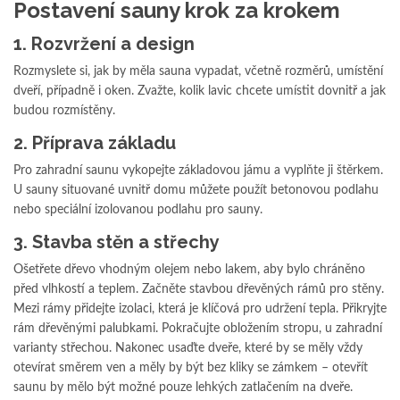
Postavení sauny krok za krokem
1. Rozvržení a design
Rozmyslete si, jak by měla sauna vypadat, včetně rozměrů, umístění
dveří, případně i oken. Zvažte, kolik lavic chcete umístit dovnitř a jak
budou rozmístěny.
2. Příprava základu
Pro zahradní saunu vykopejte základovou jámu a vyplňte ji štěrkem.
U sauny situované uvnitř domu můžete použít betonovou podlahu
nebo speciální izolovanou podlahu pro sauny.
3. Stavba stěn a střechy
Ošetřete dřevo vhodným olejem nebo lakem, aby bylo chráněno
před vlhkostí a teplem. Začněte stavbou dřevěných rámů pro stěny.
Mezi rámy přidejte izolaci, která je klíčová pro udržení tepla. Přikryjte
rám dřevěnými palubkami. Pokračujte obložením stropu, u zahradní
varianty střechou. Nakonec usaďte dveře, které by se měly vždy
otevírat směrem ven a měly by být bez kliky se zámkem – otevřít
saunu by mělo být možné pouze lehkých zatlačením na dveře.