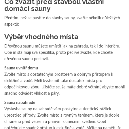
Co zvážit před stavbou vlastní
domácí sauny
Předtím, než se pustíte do stavby sauny, zvažte několik důležitých
aspektů:
Výběr vhodného místa
Dřevěnou saunu můžete umístit jak na zahradu, tak i do interiéru.
Obě místa mají svá specifika, proto pečlivě zvažte, kde chcete
dřevěnou saunu postavit.
Sauna uvnitř domu
Zvolte místo s dostatečným prostorem a dobrým přístupem k
elektřině a vodě. Měli byste mít také dostatek místa pro
odpočinkovou zónu. Ujistěte se, že máte dobré větrání, abyste mohli
snadno odvádět vlhkost a páry.
Sauna na zahradě
Výstavba sauny na zahradě vám poskytne autentický zážitek
uprostřed přírody. Zvolte místo s rovným terénem, které je dobře
chráněno před větrem a přímým slunečním světlem. Opět
potřebujete snadný přístup k elektřině a vodě. Mějte na paměti, že