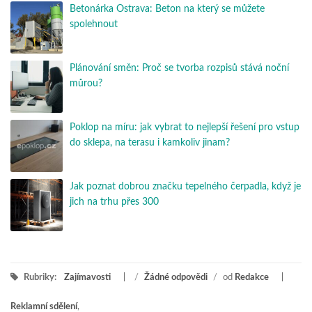
Betonárka Ostrava: Beton na který se můžete
spolehnout
Plánování směn: Proč se tvorba rozpisů stává noční
můrou?
Poklop na míru: jak vybrat to nejlepší řešení pro vstup
do sklepa, na terasu i kamkoliv jinam?
Jak poznat dobrou značku tepelného čerpadla, když je
jich na trhu přes 300
Rubriky:
Zajímavosti
/
Žádné odpovědi
/
od
Redakce
Reklamní sdělení
,