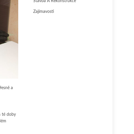
Stavba A Rekonstrukce
Zajímavosti
přesně a
m té doby
ždém