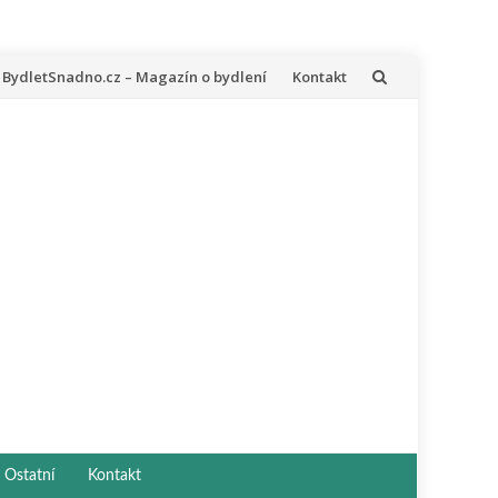
řeskočit
BydletSnadno.cz – Magazín o bydlení
Kontakt
a
bsah
Ostatní
Kontakt