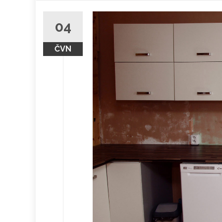
obsah
04
ČVN