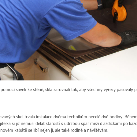
li pomocí savek ke stěně, skla zarovnali tak, aby všechny výřezy pasovaly 
tovaných skel trvala instalace dvěma technikům necelé dvě hodiny. Běhe
telka si již nemusí dělat starosti s údržbou spár mezi dlaždičkami po ka
novém kabátě se líbí nejen jí, ale také rodině a návštěvám.