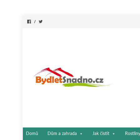
Přeskočit
Domů
Dům a zahrada
Jak čistit
Rostlin
na