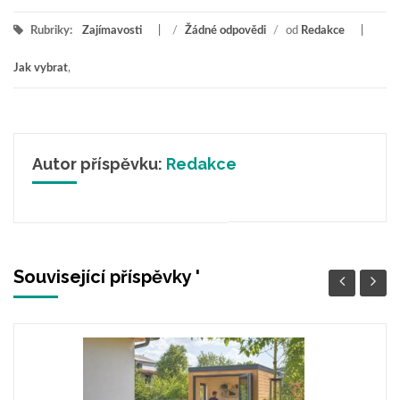
Rubriky:
Zajímavosti
/
Žádné odpovědi
/
od
Redakce
Jak vybrat
,
Autor příspěvku:
Redakce
Související příspěvky '