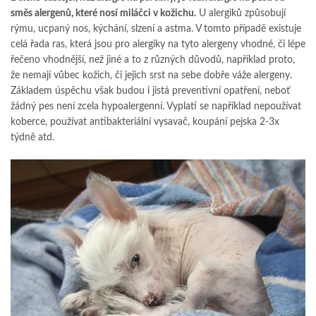
směs alergenů, které nosí miláčci v kožichu.
U alergiků způsobují
rýmu, ucpaný nos, kýchání, slzení a astma. V tomto případě existuje
celá řada ras, která jsou pro alergiky na tyto alergeny vhodné, či lépe
řečeno vhodnější, než jiné a to z různých důvodů, například proto,
že nemají vůbec kožich, či jejich srst na sebe dobře váže alergeny.
Základem úspěchu však budou i jistá preventivní opatření, neboť
žádný pes není zcela hypoalergenní. Vyplatí se například nepoužívat
koberce, používat antibakteriální vysavač, koupání pejska 2-3x
týdně atd.