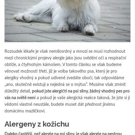
Rozsudek lékaře je však nemilosrdný a mnozí se musí rozhodnout
mezi chronickými projevy alergie jako jsou svědění očí a respirační
obtíže, a čtyřnohým kámošem. V tomto článku se však budeme
věnovat možnosti třetí, jíž je volba takového psa, který je pro
alergiky vhodný a pokud udiveně zvedáte obočí, tak odpovídáme
„ano, skutečně existují a nejedná se o mýtus“. Musíme však zmínit
důležitý detail,
pokud jste alergičtí na psí sliny, žádný vhodný pes pro
vás na světě není
a pokud je vaše alergická reakce taková, že jste si jí
vědomi vlastně neustále, budete muset dát přednost jinému
domácímu mazlíčkovi.
Alergeny z kožichu
Daleko častější, než alergie na psí sliny, je však alergie na pestrou