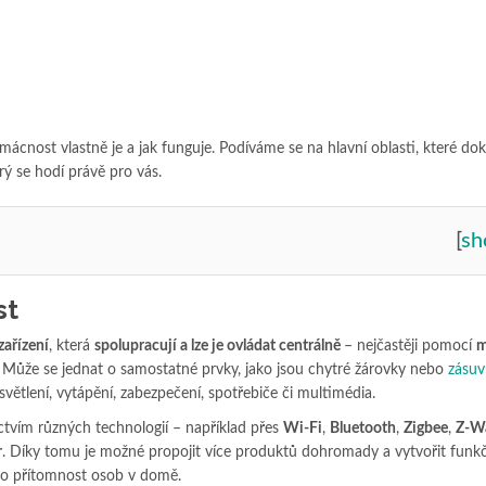
mácnost vlastně je a jak funguje. Podíváme se na hlavní oblasti, které do
erý se hodí právě pro vás.
[
s
st
ařízení
, která
spolupracují a lze je ovládat centrálně
– nejčastěji pomocí
m
Může se jednat o samostatné prvky, jako jsou chytré žárovky nebo
zásuv
světlení, vytápění, zabezpečení, spotřebiče či multimédia.
ctvím různých technologií – například přes
Wi-Fi
,
Bluetooth
,
Zigbee
,
Z-W
r
. Díky tomu je možné propojit více produktů dohromady a vytvořit funkč
ebo přítomnost osob v domě.