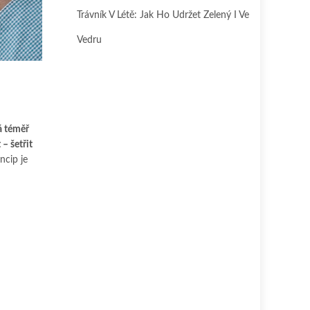
Trávník V Létě: Jak Ho Udržet Zelený I Ve
Vedru
á téměř
– šetřit
ncip je