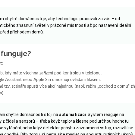
 chytré domácnosti je, aby technologie pracovali za vás – od
ického zhasnutí světel v prázdné místnosti až po nastavení ideální
 před příchodem domů.
 funguje?
t:
ob, kdy máte všechna zařízení pod kontrolou v telefonu.
e Assistant nebo Apple Siri umožňují ovládání hlasem.
 tzv. scénáře spustí více akcí najednou (např. režim „odchod z domu“ z
m).
ní chytré domácnosti stojí na
automatizaci
. Systém reaguje na
 z čidel a senzorů – třeba když teplota klesne pod určitou hodnotu,
e vytápění, nebo když detektor pohybu zaznamená vstup, rozsvítí se
na chodbě. Díky tomu už nemusíte myslet na spoustu rutinních úkonů,