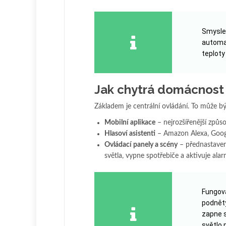
Smyslem
automat
teploty
Jak chytrá domácnost
Základem je centrální ovládání. To může bý
Mobilní aplikace
– nejrozšířenější způs
Hlasoví asistenti
– Amazon Alexa, Googl
Ovládací panely a scény
– přednastavené
světla, vypne spotřebiče a aktivuje alar
Fungová
podněty
zapne s
světlo 