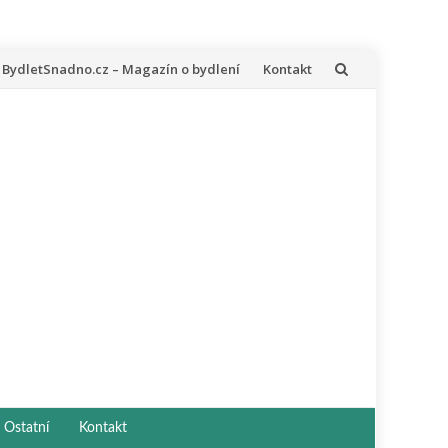
řeskočit
BydletSnadno.cz – Magazín o bydlení
Kontakt
a
bsah
Ostatní
Kontakt