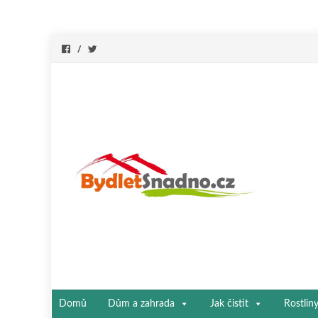
Přeskočit
Domů
Dům a zahrada
Jak čistit
Rostlin
na