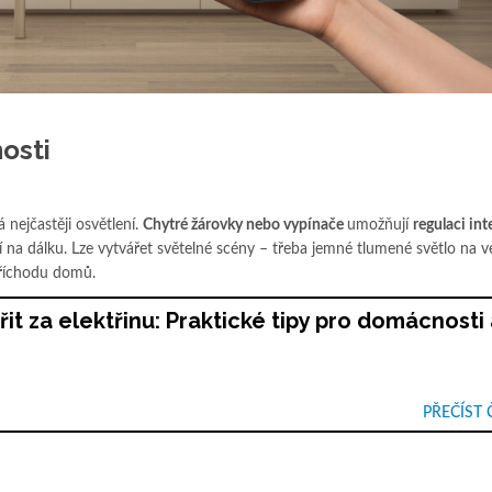
osti
nejčastěji osvětlení.
Chytré žárovky nebo vypínače
umožňují
regulaci int
 na dálku. Lze vytvářet světelné scény – třeba jemné tlumené světlo na v
příchodu domů.
řit za elektřinu: Praktické tipy pro domácnosti
PŘEČÍST 