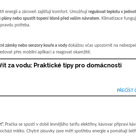
tří energii a zároveň zajišťují komfort. Umožňují
regulovat teplotu v jednot
é plány nebo spustit topení těsně před vaším návratem
. Klimatizace funguj
opravdu potřeba.
tré zámky nebo senzory kouře a vody
dokážou včas upozornit na nebezpeč
ledovat přes mobilní aplikaci a reagovat okamžitě.
řit za vodu: Praktické tipy pro domácnosti
PŘEČÍST 
t“.
Pračka se spustí v době levnějšího tarifu elektřiny, kávovar připraví ká
ochází mléko. Chytré zásuvky zase měří spotřebu energie a pomáhají šetři