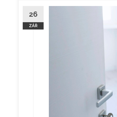
obsah
26
ZÁŘ