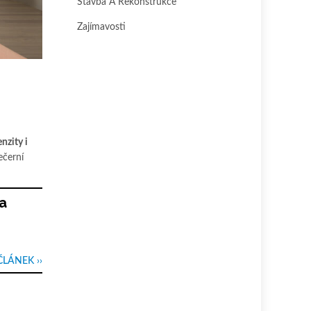
Stavba A Rekonstrukce
Zajímavosti
enzity i
ečerní
 a
ČLÁNEK ››