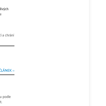
livých
e
í a chrání
ČLÁNEK ››
vu podle
t.