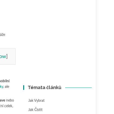
káže
how
]
obilní
Témata článků
ky
, ale
ave
nebo
Jak Vybrat
ní celek,
Jak Čistit