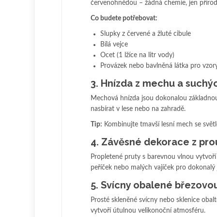
červenohnědou – žádná chemie, jen přírod
Co budete potřebovat:
Slupky z červené a žluté cibule
Bílá vejce
Ocet (1 lžíce na litr vody)
Provázek nebo bavlněná látka pro vzor
3. Hnízda z mechu a suchýc
Mechová hnízda jsou dokonalou základnou
nasbírat v lese nebo na zahradě.
Tip:
Kombinujte tmavší lesní mech se světle
4. Závěsné dekorace z prou
Propletené pruty s barevnou vlnou vytvoří 
peříček nebo malých vajíček pro dokonalý 
5. Svícny obalené březovo
Prosté skleněné svícny nebo sklenice obal
vytvoří útulnou velikonoční atmosféru.