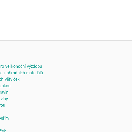
 pro velikonoční výzdobu
 z přírodních materiálů
ch větviček
lupkou
ravin
 vlny
rou
peřím
íček