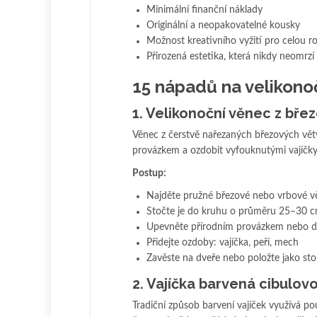
Minimální finanční náklady
Originální a neopakovatelné kousky
Možnost kreativního vyžití pro celou r
Přirozená estetika, která nikdy neomrzí
15 nápadů na velikono
1. Velikonoční věnec z bře
Věnec z čerstvě nařezaných březových větvič
provázkem a ozdobit vyfouknutými vajíčk
Postup:
Najděte pružné březové nebo vrbové vě
Stočte je do kruhu o průměru 25–30 
Upevněte přírodním provázkem nebo 
Přidejte ozdoby: vajíčka, peří, mech
Zavěste na dveře nebo položte jako sto
2. Vajíčka barvená cibulov
Tradiční způsob barvení vajíček využívá p