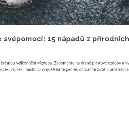
e svépomocí: 15 nápadů z přírodníc
o krásnou velikonoční výzdobu. Zapomeňte na drahé plastové ozdoby a vy
iček, vajíček, mechu či vlny. Ušetříte peníze, ochráníte životní prostředí