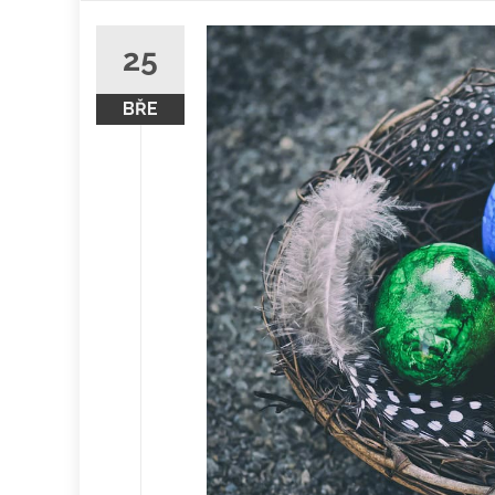
obsah
25
BŘE