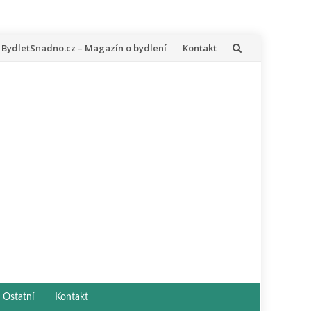
řeskočit
BydletSnadno.cz – Magazín o bydlení
Kontakt
a
bsah
Ostatní
Kontakt