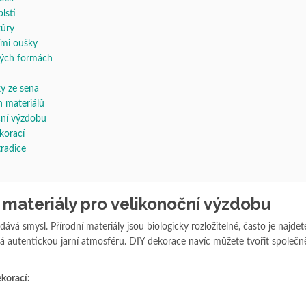
plsti
kůry
čími oušky
vých formách
ky ze sena
h materiálů
oční výzdobu
korací
tradice
í materiály pro velikonoční výzdobu
ává smysl. Přírodní materiály jsou biologicky rozložitelné, často je najde
 autentickou jarní atmosféru. DIY dekorace navíc můžete tvořit společně
korací: