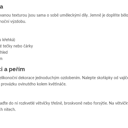
ka
nkovanou texturou jsou sama o sobě uměleckými díly. Jemně je doplňte bě
onoční výzdobu.
u křehká)
é tečky nebo čárky
zhled
em
i a peřím
elikonoční dekorace jednoduchým ozdobením. Nalepte skořápky od vajíč
 provázku ovinutého kolem květináče.
ďte do ní rozkvetlé větvičky třešně, broskvoně nebo forsýtie. Na větvičk
h nitech.