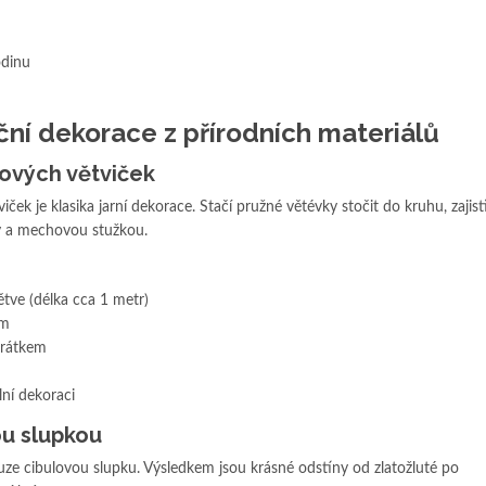
odinu
ční dekorace z přírodních materiálů
zových větviček
ek je klasika jarní dekorace. Stačí pružné větévky stočit do kruhu, zajist
y a mechovou stužkou.
tve (délka cca 1 metr)
cm
drátkem
lní dekoraci
ou slupkou
ouze cibulovou slupku. Výsledkem jsou krásné odstíny od zlatožluté po