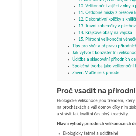
10. Velikonoční zajíčci z vlny a 
11. Ozdobné misky z březové 
12. Dekorativní kolíčky s králi
13. Travní koberečky v plecho
14. Krajkové obaly na vajíčka
15. Přírodní velikonoční věneč
Tipy pro sběr a přípravu přírodníc
Jak vytvořit konzistentní velikon
Údržba a skladování přírodních de
Společná tvorba jako velikonoční 
Závěr: Vraťte se k přírodě
Proč vsadit na přírodn
Ekologické Velikonoce jsou trendem, který d
na procházkách a váš domov díky nim získá
a strávit tak kvalitní čas plný kreativity.
Hlavní výhody přírodních velikonočních de
Ekologicky šetrné a udržitelné