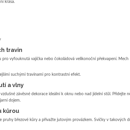
ní krása.
y
h travin
 pro vyfouknutá vajíčka nebo čokoládová velikonoční překvapení. Mech
jšími suchými travinami pro kontrastní efekt.
tí a vlny
vzdušné závěsné dekorace ideální k oknu nebo nad jídelní stůl. Přidejte n
jarní dojem.
u kůrou
te pruhy březové kůry a přivažte jutovým provázkem. Svíčky v takových d