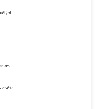
loučkými
ek jako
y zavěste