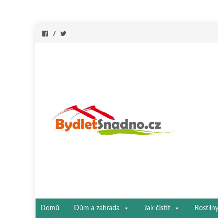
Přeskočit
Domů
Dům a zahrada
Jak čistit
Rostlin
na