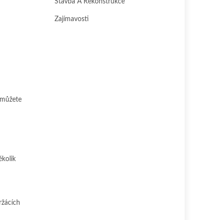
Stavba A Rekonstrukce
Zajímavosti
 můžete
ěkolik
ržácích