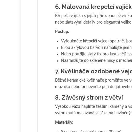
6. Malovaná křepelčí vajíč
Křepelčí vajíčka s jejich přirozenou skvr
nebo zlatavými detaily pro elegantní velik
Postup:
Vyfoukněte křepelčí vejce (opatrně, jso
Bílou akrylovou barvou namalujte jemn
Nebo použijte zlatý fix pro luxusnější v
Naaranžujte do skleněné mísy s mech
7. Květináče ozdobené vejc
Běžné keramické květináče proměňte ve v
mozaiku nebo připevněte peří do jutového
8. Závěsný strom z větví
Vysokou vázu naplňte těžšími kameny a vsa
vyfouknutá malovaná vajíčka na bavlněnýc
Materiály: