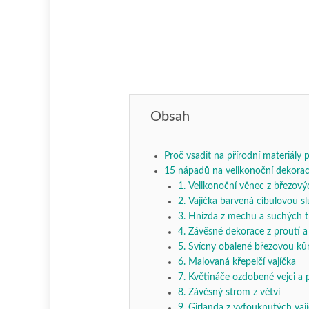
Obsah
Proč vsadit na přírodní materiály
15 nápadů na velikonoční dekorace
1. Velikonoční věnec z březový
2. Vajíčka barvená cibulovou s
3. Hnízda z mechu a suchých t
4. Závěsné dekorace z proutí a
5. Svícny obalené březovou ků
6. Malovaná křepelčí vajíčka
7. Květináče ozdobené vejci a 
8. Závěsný strom z větví
9. Girlanda z vyfouknutých vaj