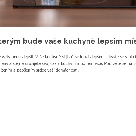
 kterým bude vaše kuchyně lepším m
 něco zlepšit. Vaše kuchyně si jistě zaslouží zlepšení, abyste se v ní cít
ny a stejně si užijete svůj čas v kuchyni mnohem více. Podívejte se na pá
ízením a zlepšením srdce vaší domácnosti.