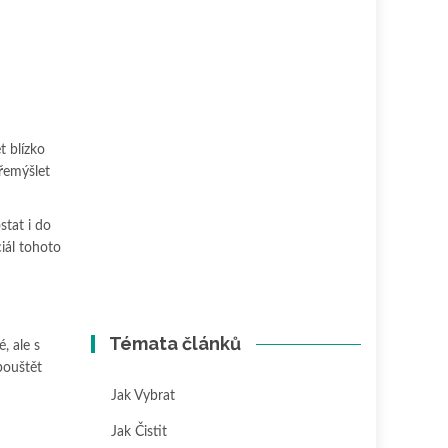
t blízko
přemýšlet
stat i do
iál tohoto
Témata článků
, ale s
pouštět
Jak Vybrat
Jak Čistit