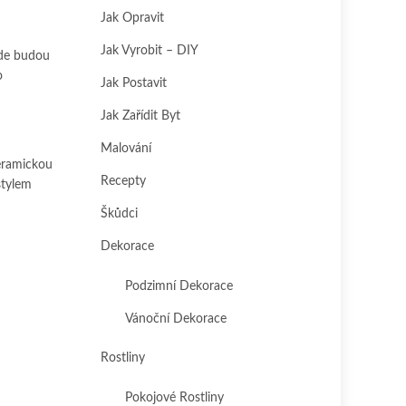
Jak Opravit
Jak Vyrobit – DIY
kde budou
o
Jak Postavit
Jak Zařídit Byt
Malování
keramickou
Recepty
stylem
Škůdci
Dekorace
Podzimní Dekorace
Vánoční Dekorace
Rostliny
Pokojové Rostliny