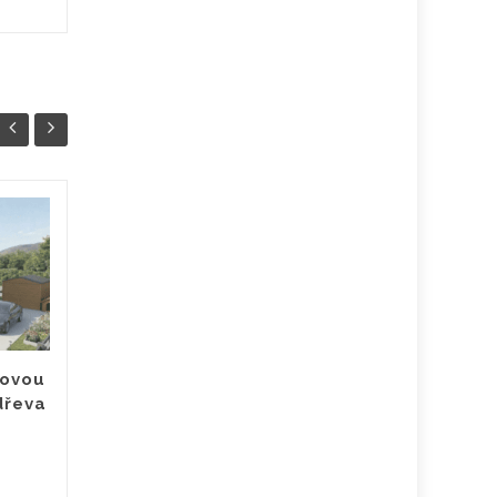
Skandinávský styl v
29
25
interiéru:
BŘE
Jednoduchost a
BŘE
útulnost v praxi
Skandinávský styl bydlení si
za poslední roky získal srdce
hovou
miliónů lidí po celém světě.
dřeva
Jeho kouzlo spočívá v
dokonalé...
)
Interiér
Čtěte více