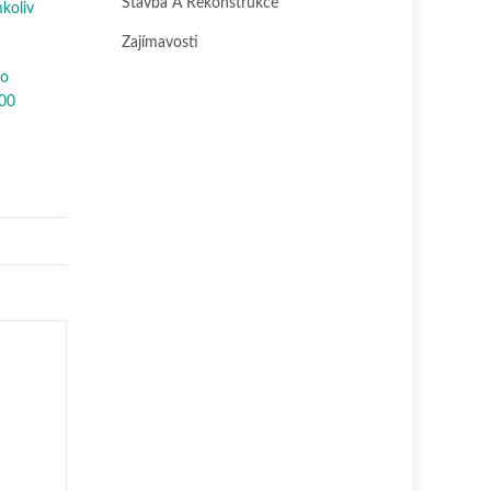
Stavba A Rekonstrukce
mkoliv
Zajímavosti
ho
300