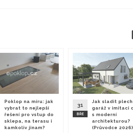
Poklop na míru: jak
Jak sladit plec
31
vybrat to nejlepší
garáž v imitaci 
řešení pro vstup do
BŘE
s moderní
sklepa, na terasu i
architekturou?
kamkoliv jinam?
(Průvodce 2026