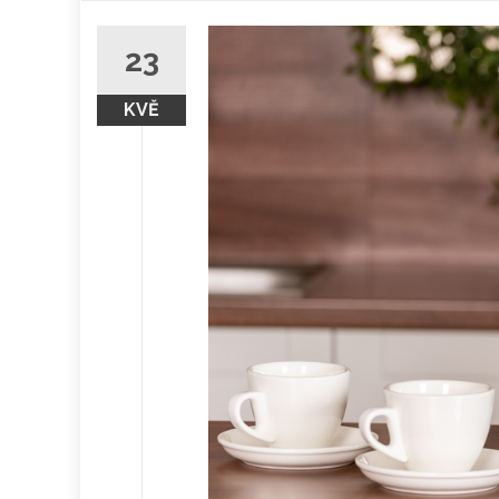
obsah
23
KVĚ