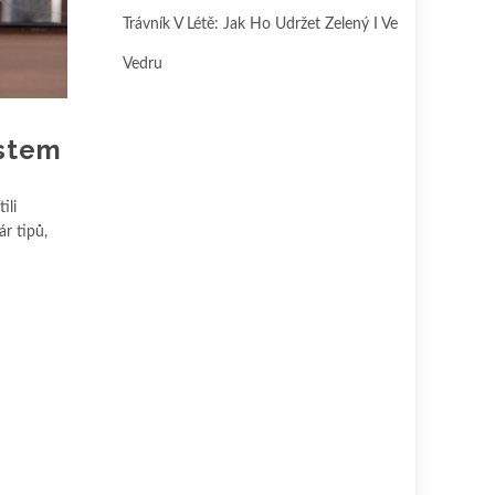
Trávník V Létě: Jak Ho Udržet Zelený I Ve
Vedru
ístem
ili
r tipů,