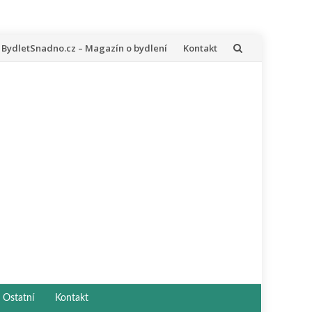
řeskočit
BydletSnadno.cz – Magazín o bydlení
Kontakt
a
bsah
Ostatní
Kontakt