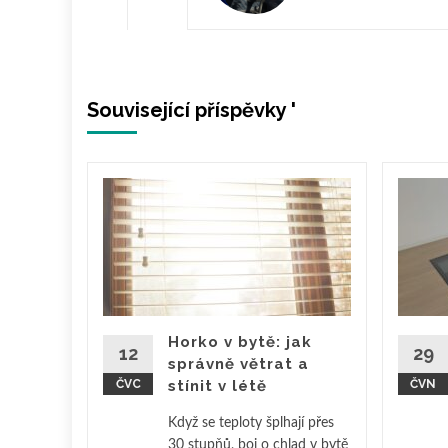
Související příspěvky '
dních
no, co
Horko v bytě: jak
12
29
snou
správně větrat a
.
ČVC
stínit v létě
ČVN
 plastové
..
Když se teploty šplhají přes
30 stupňů, boj o chlad v bytě