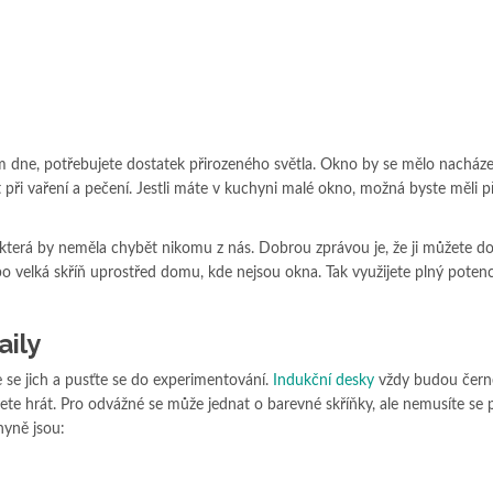
 dne, potřebujete dostatek přirozeného světla. Okno by se mělo nacháze
 při vaření a pečení. Jestli máte v kuchyni malé okno, možná byste měli 
 která by neměla chybět nikomu z nás. Dobrou zprávou je, že ji můžete do
o velká skříň uprostřed domu, kde nejsou okna. Tak využijete plný potenc
aily
e se jich a pusťte se do experimentování.
Indukční desky
vždy budou černé
te hrát. Pro odvážné se může jednat o barevné skříňky, ale nemusíte se 
hyně jsou: