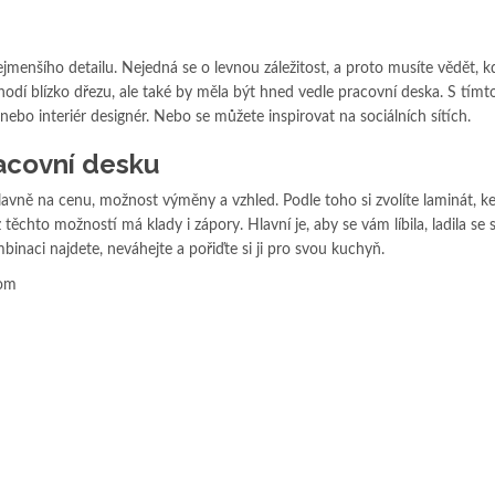
menšího detailu. Nejedná se o levnou záležitost, a proto musíte vědět, 
hodí blízko dřezu, ale také by měla být hned vedle pracovní deska. S tímt
bo interiér designér. Nebo se můžete inspirovat na sociálních sítích.
acovní desku
lavně na cenu, možnost výměny a vzhled. Podle toho si zvolíte laminát, 
ěchto možností má klady i zápory. Hlavní je, aby se vám líbila, ladila se 
binaci najdete, neváhejte a pořiďte si ji pro svou kuchyň.
com