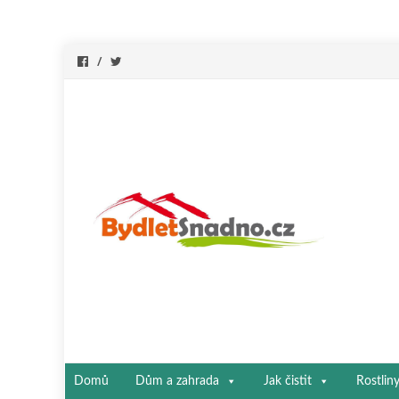
Přeskočit
Domů
Dům a zahrada
Jak čistit
Rostlin
na