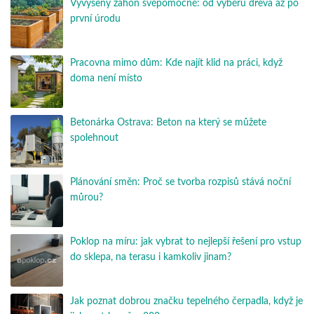
Vyvýšený záhon svépomocně: od výběru dřeva až po
první úrodu
Pracovna mimo dům: Kde najít klid na práci, když
doma není místo
Betonárka Ostrava: Beton na který se můžete
spolehnout
Plánování směn: Proč se tvorba rozpisů stává noční
můrou?
Poklop na míru: jak vybrat to nejlepší řešení pro vstup
do sklepa, na terasu i kamkoliv jinam?
Jak poznat dobrou značku tepelného čerpadla, když je