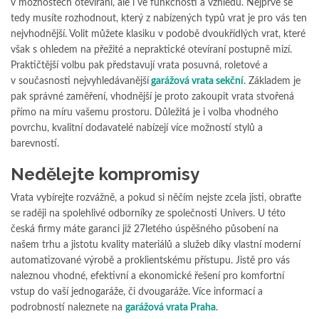
v možnostech otevírání, ale i ve funkčnosti a vzhledu. Nejprve se
tedy musíte rozhodnout, který z nabízených typů vrat je pro vás ten
nejvhodnější. Volit můžete klasiku v podobě dvoukřídlých vrat, které
však s ohledem na přežité a nepraktické otevíraní postupně mizí.
Praktičtější volbu pak představují vrata posuvná, roletové a
v současnosti nejvyhledávanější
garážová vrata sekční
. Základem je
pak správné zaměření, vhodnější je proto zakoupit vrata stvořená
přímo na míru vašemu prostoru. Důležitá je i volba vhodného
povrchu, kvalitní dodavatelé nabízejí více možností stylů a
barevností.
Nedělejte kompromisy
Vrata vybírejte rozvážně, a pokud si něčím nejste zcela jisti, obraťte
se raději na spolehlivé odborníky ze společnosti Univers. U této
česká firmy máte garanci již 27letého úspěšného působení na
našem trhu a jistotu kvality materiálů a služeb díky vlastní moderní
automatizované výrobě a proklientskému přístupu. Jistě pro vás
naleznou vhodné, efektivní a ekonomické řešení pro komfortní
vstup do vaší jednogaráže, či dvougaráže. Více informací a
podrobností naleznete na
garážová vrata Praha
.