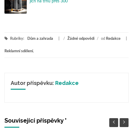
jich na trhu přes 300
Rubriky:
Dům a zahrada
/
Žádné odpovědi
/
od
Redakce
Reklamní sdělení
,
Autor příspěvku:
Redakce
Související příspěvky '