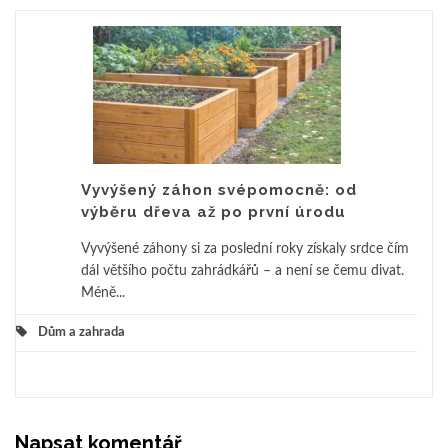
Vyvýšený záhon svépomocně: od
výběru dřeva až po první úrodu
Vyvýšené záhony si za poslední roky získaly srdce čím
dál většího počtu zahrádkářů – a není se čemu divat.
Méně...
Dům a zahrada
Napsat komentář