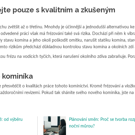
ějte pouze s kvalitním a zkušeným
 zvětšit až o třetinu. Mnohdy je účinnější a jednodušší alternativou ke
odvedené práci však má frézování také svá rizika. Dochází při něm k vibr
y stavu komína a jeho okolí poškodit omítku, narušit statiku komína, sta
ěmto rizikům předchází důkladnou kontrolou stavu komína a okolních zdí 
u frézu na vodících tyčích, která narušení okolního zdiva zabraňuje. Porad
 kominíka
přesvědčit o kvalitách práce tohoto kominictví. Kromě frézování a vložk
každoročními revizemi. Pokud tak sháníte svého nového kominíka, jste na
: od výběru
Plánování směn: Proč se tvorba roz
noční můrou?