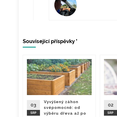
Související příspěvky '
jak je
tř
obudí
víte, jak
věď je
otevřené
Vyvýšený záhon
03
02
svépomocně: od
SRP
výběru dřeva až po
SRP
ěte více