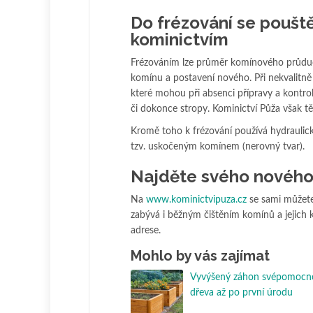
Do frézování se poušt
kominictvím
Frézováním lze průměr komínového průduchu
komínu a postavení nového. Při nekvalitně 
které mohou při absenci přípravy a kontrol
či dokonce stropy. Kominictví Půža však t
Kromě toho k frézování používá hydraulicko
tzv. uskočeným komínem (nerovný tvar).
Najděte svého nového
Na
www.kominictvipuza.cz
se sami můžete 
zabývá i běžným čištěním komínů a jejich 
adrese.
Mohlo by vás zajímat
Vyvýšený záhon svépomocně
dřeva až po první úrodu