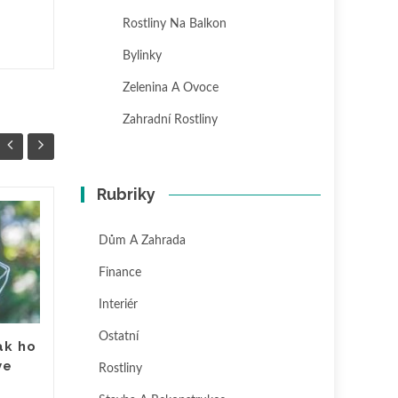
Rostliny Na Balkon
Bylinky
Zelenina A Ovoce
Zahradní Rostliny
Rubriky
Jak vyčistit gril od
20
04
Dům A Zahrada
připálené mastnoty
ČVC
ČVC
Finance
Gril po týdnu grilování
vypadá jako bojové pole.
Interiér
Černá mastnota, připálené
zbytky masa, zaschlé kapky
Ostatní
jak ho
tuku. Přitom ho vyčistit...
ve
Rostliny
Dům a zahrada
Čtěte více
Dům a