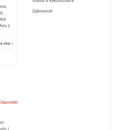
Stavba A Rekonstrukce
rpnu
Zajímavosti
dy.
elné
hou z
e více
Odpovědět
ní
udu i