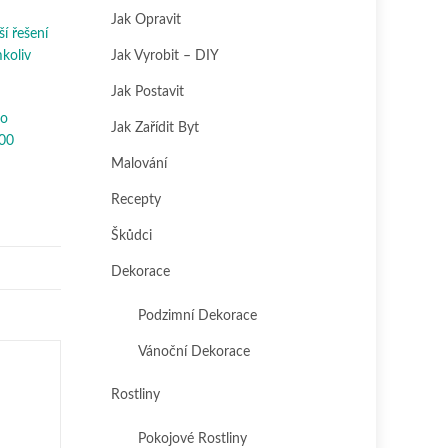
Jak Opravit
ší řešení
mkoliv
Jak Vyrobit – DIY
Jak Postavit
ho
Jak Zařídit Byt
300
Malování
Recepty
Škůdci
Dekorace
Podzimní Dekorace
Vánoční Dekorace
Rostliny
Pokojové Rostliny