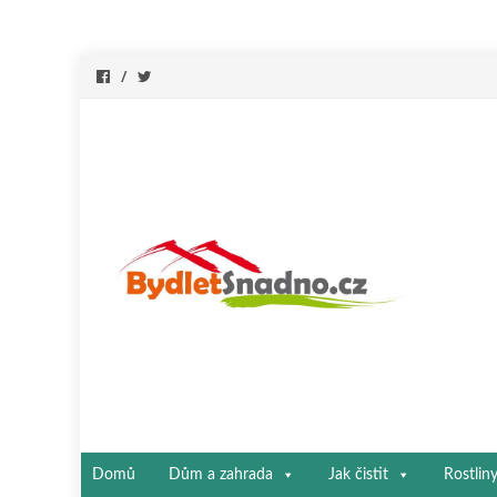
Přeskočit
Domů
Dům a zahrada
Jak čistit
Rostlin
na