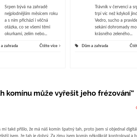
Srpen bývá na zahradě
Trávník v červenci a s
nejplodnějším měsícem roku
trpí víc než kdykoli jin
a s ním přichází i věčná
Vedro, sucho a pravid
otázka, co se všemi těmi
sekání dohromady mo
okurkami, zelím nebo...
krásného zeleného...
a zahrada
Čtěte více
Dům a zahrada
Čtět
h komínu může vyřešit jeho frézování
“
i také přišlo, že má náš komín špatný tah, proto jsem si objednal digitál
istil jsem, že tah je dobrý. Za zimu jsem komín několikrát kontroloval a b