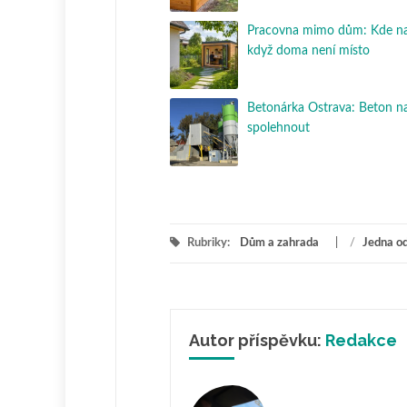
Pracovna mimo dům: Kde nají
když doma není místo
Betonárka Ostrava: Beton na
spolehnout
Rubriky:
Dům a zahrada
/
Jedna o
Autor příspěvku:
Redakce