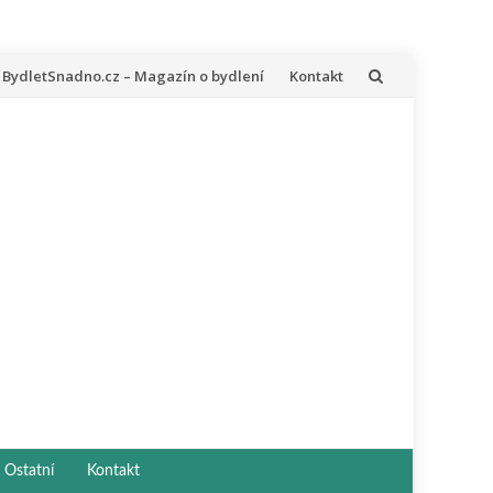
řeskočit
BydletSnadno.cz – Magazín o bydlení
Kontakt
a
bsah
Ostatní
Kontakt