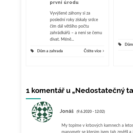
první úrodu
Vyvýšené záhony si za
poslední roky získaly srdce
čím dál většího počtu
zahrádkářů – a není se čemu
divat. Méně...
Dům 
Dům a zahrada
Čtěte více
1 komentář u „
Nedostatečný ta
Jonáš
(9.6.2020 - 12:02)
My topíme v krbových kamnech a letos m
manometr se kterým jsem tah změřil a zj