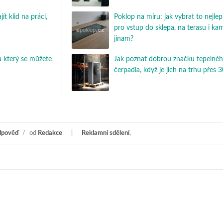
t klid na práci,
Poklop na míru: jak vybrat to nejlep
pro vstup do sklepa, na terasu i ka
jinam?
 který se můžete
Jak poznat dobrou značku tepelné
čerpadla, když je jich na trhu přes 
dpověď
/
od
Redakce
Reklamní sdělení
,