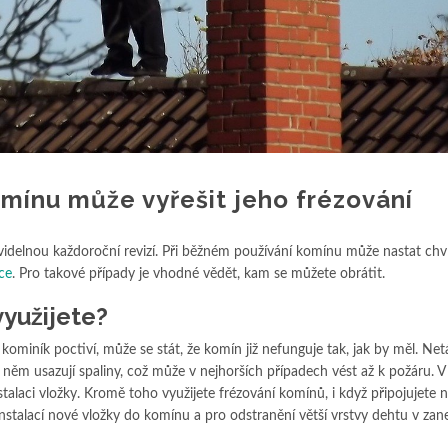
mínu může vyřešit jeho frézování
videlnou každoroční revizí. Při běžném používání komínu může nastat chví
ce
. Pro takové případy je vhodné vědět, kam se můžete obrátit.
využijete?
áš kominík poctiví, může se stát, že komín již nefunguje tak, jak by měl. Ne
ěm usazují spaliny, což může v nejhorších případech vést až k požáru. V t
talaci vložky. Kromě toho využijete frézování komínů, i když připojujete 
 instalací nové vložky do komínu a pro odstranění větší vrstvy dehtu v za