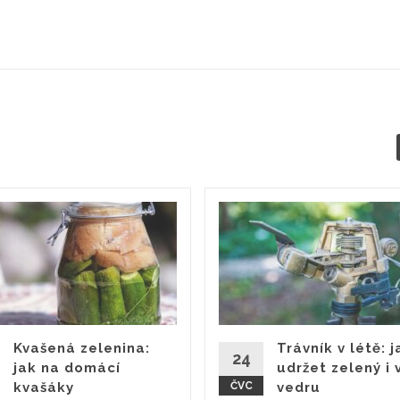
Kvašená zelenina:
Trávník v létě: 
24
jak na domácí
udržet zelený i 
kvašáky
ČVC
vedru