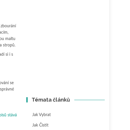
 zbourání
acím,
rou maltu
a stropů.
í si i s
ování se
 správné
Témata článků
Jak Vybrat
pisů stává
Jak Čistit