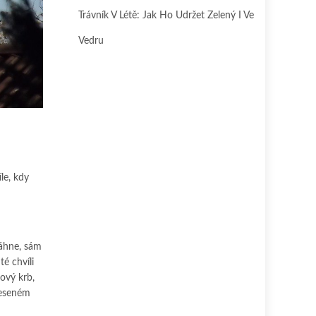
Trávník V Létě: Jak Ho Udržet Zelený I Ve
Vedru
le, kdy
táhne, sám
é chvíli
nový krb,
neseném