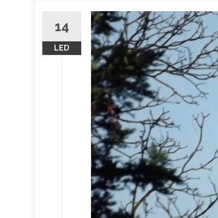
obsah
14
LED