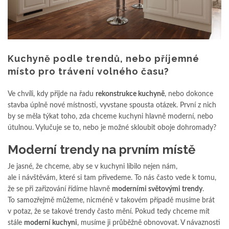
Kuchyně podle trendů, nebo příjemné
místo pro trávení volného času?
Ve chvíli, kdy přijde na řadu
rekonstrukce kuchyně
, nebo dokonce
stavba úplně nové místnosti, vyvstane spousta otázek. První z nich
by se měla týkat toho, zda chceme kuchyni hlavně moderní, nebo
útulnou. Vylučuje se to, nebo je možné skloubit oboje dohromady?
Moderní trendy na prvním místě
Je jasné, že chceme, aby se v kuchyni líbilo nejen nám,
ale i návštěvám, které si tam přivedeme. To nás často vede k tomu,
že se při zařizování řídíme hlavně
moderními světovými trendy
.
To samozřejmě můžeme, nicméně v takovém případě musíme brát
v potaz, že se takové trendy často mění. Pokud tedy chceme mít
stále
moderní kuchyni
, musíme ji průběžně obnovovat. V návaznosti