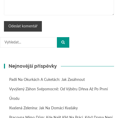
Hledat:
Nejnovější příspěvky
Padlí Na Okurkách A Cuketách: Jak Zasáhnout
Vyvýšený Záhon Svépomocně: Od Výběru Dřeva Až Po První
Úrodu
Kvašená Zelenina: Jak Na Domácí Kvašáky
Pracovna Mimo Dům: Kde Najít Klid Na Práci, Když Doma Není