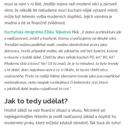
musí se nám v ní líbit. Jestliže máme rádi moderní věci a zároveň
víme, že několik let nebudeme moci kuchyni nějak výrazně měnit,
může být řešením volba moderních doplňků. Jejich výměna je
snadná a dá se finančně zvládnout.
Kuchyňská designérka Eliška Tejkalová
říká:
„V dobré architektuře jde
o nadčasovost, zvlášť u kuchyně, kterou si pořizujeme na dlouhé roky.
Trendům můžou podléhat malé, snadno obměnitelné prvky jako
dekorace, textil, případně malba, ale základ by měl být funkční, krásný
a vkusný v každé době. Chtěl by dnes někdo kuchyň 90. let? 80. let?
Modernu skla a kovu? Ne! Už to značí, že je to minulost, to bylo trendy
v té době, dnes najednou není a vy si říkáte, že byste chtěli něco
současného. Proto se raději řídíme obecnými trendy jako jsou například
minimalismus, nebo naopak rustikálnost či bohémský styl, které
v jakékoli době budou vyjadřovat to své.”
Jak to tedy udělat?
Hodně záleží na vaší finanční situaci a vkusu. Nicméně asi
nejelegantnějším řešením je zvolit nadčasový základ a doplnit ho
moderními prvky, které můžete kdykoli obměnit. Tak hurá do toho!