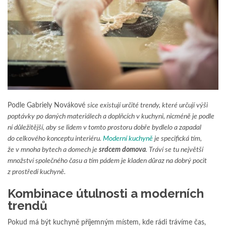
Podle Gabriely Novákové
sice existují určité trendy, které určují výši
poptávky po daných materiálech a doplňcích v kuchyni, nicméně je podle
ní důležitější, aby se lidem v tomto prostoru dobře bydlelo a zapadal
do celkového konceptu interiéru.
Moderní kuchyně
je specifická tím,
že v mnoha bytech a domech je
srdcem domova
. Tráví se tu největší
množství společného času a tím pádem je kladen důraz na dobrý pocit
z prostředí kuchyně.
Kombinace útulnosti a moderních
trendů
Pokud má být kuchyně příjemným místem, kde rádi trávíme čas,