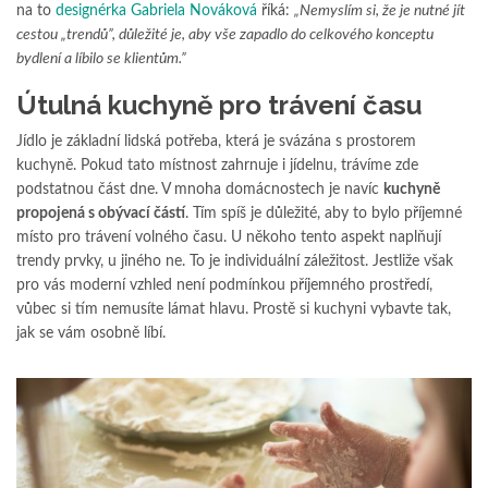
na to
designérka Gabriela Nováková
říká:
„Nemyslím si, že je nutné jít
cestou „trendů”, důležité je, aby vše zapadlo do celkového konceptu
bydlení a líbilo se klientům.”
Útulná kuchyně pro trávení času
Jídlo je základní lidská potřeba, která je svázána s prostorem
kuchyně. Pokud tato místnost zahrnuje i jídelnu, trávíme zde
podstatnou část dne. V mnoha domácnostech je navíc
kuchyně
propojená s obývací částí
. Tím spíš je důležité, aby to bylo příjemné
místo pro trávení volného času. U někoho tento aspekt naplňují
trendy prvky, u jiného ne. To je individuální záležitost. Jestliže však
pro vás moderní vzhled není podmínkou příjemného prostředí,
vůbec si tím nemusíte lámat hlavu. Prostě si kuchyni vybavte tak,
jak se vám osobně líbí.