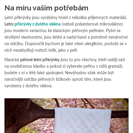
Na míru vašim potřebám
Letní přikrývky jsou vyráběny hned z několika příjemných materiálů.
Letní
přikrývky z dutého vlákna
(neboli polyesterové mikrovlákno)
jsou moderní variantou ke klasickým péřovým peřinám. Pyšní se
skvělými vlastnostmi, jsou lehké a nadýchané a poměrně nenáročné
na údržbu. Doporučili bychom je také všem alergikům, protože se v
nich nezabydlují roztoči tolik, jako v peří.
Klasické
péřové letní přikrývky
jsou tu pro všechny, kteří raději sází
na osvědčenou klasiku a pokud si vyberete peřinu s nižší gramáží,
budete s ní v létě také spokojeni. Nevýhodou však může být
náročnější údržba péřových lůžkovin oproti těm, které jsou
vyrobeny z dutého vlákna.