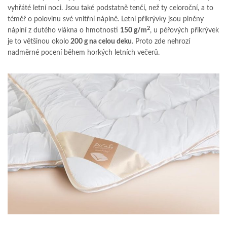
vyhřáté letní noci. Jsou také podstatně tenčí, než ty celoroční, a to
téměř o polovinu své vnitřní náplně. Letní přikrývky jsou plněny
2
náplní z dutého vlákna o hmotnosti
150 g/m
, u péřových přikrývek
je to většinou okolo
200 g na celou deku
. Proto zde nehrozí
nadměrné pocení během horkých letních večerů.