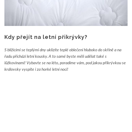
Kdy přejít na letní přikrývky?
S blížícími se teplými dny uklízíte teplé oblečení hluboko do skříně a na
řadu přichází letní kousky. A to samé byste měli udělat také s
lůžkovinami! Vybavte se na léto, poradíme vám, pod jakou přikrývkou se
královsky vyspíte i za horké letní noci!