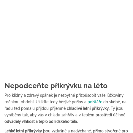
Nepodceňte přikrývku na léto
Pro klidný a zdravý spánek je nezbytné přizpůsobit vaše lůžkoviny
ročnímu období. Ukliďte tedy hřejivé peřiny a
polštáře
do skříně, na
řadu teď pomalu přijdou příjemně
chladivé letní přikrývky
. Ty jsou
vyráběny tak, aby vás v chladu zahřály a v teplém prostředí účinně
odváděly vlhkost a teplo od lidského těla
.
Lehké letní přikrývky
jsou vzdušné a nadýchané, přímo stvořené pro