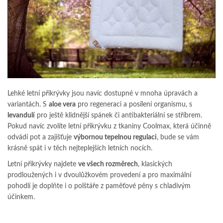
Lehké letní přikrývky jsou navíc dostupné v mnoha úpravách a
variantách. S
aloe vera
pro regeneraci a posílení organismu, s
levandulí
pro ještě klidnější spánek či antibakteriální se stříbrem.
Pokud navíc zvolíte letní přikrývku z tkaniny Coolmax, která účinně
odvádí pot a zajišťuje
výbornou tepelnou regulaci
, bude se vám
krásně spát i v těch nejteplejších letních nocích.
Letní přikrývky najdete
ve všech rozměrech
, klasických
prodloužených i v dvoulůžkovém provedení a pro maximální
pohodlí je doplňte i o polštáře z paměťové pěny s chladivým
účinkem.