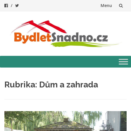
Menu
Přeskočit
na
obsah
Přeskočit
na
obsah
Rubrika:
Dům a zahrada