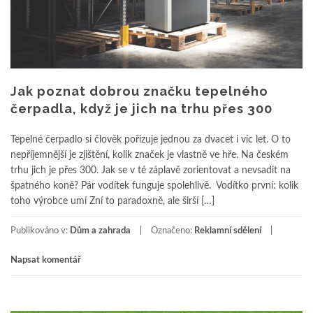
Jak poznat dobrou značku tepelného
čerpadla, když je jich na trhu přes 300
Tepelné čerpadlo si člověk pořizuje jednou za dvacet i víc let. O to
nepříjemnější je zjištění, kolik značek je vlastně ve hře. Na českém
trhu jich je přes 300. Jak se v té záplavě zorientovat a nevsadit na
špatného koně? Pár vodítek funguje spolehlivě. Vodítko první: kolik
toho výrobce umí Zní to paradoxně, ale širší […]
Publikováno v:
Dům a zahrada
Označeno:
Reklamní sdělení
Napsat komentář