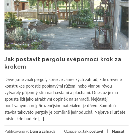
Jak postavit pergolu svépomocí krok za
krokem
Dříve jsme znali pergoly spíše ze zámeckých zahrad, kde dřevěné
konstrukce porostlé popínavými růžemi nebo vinnou révou
vytvářely příjemný stín nad cestami a plochami. Dnes už je má
spousta lidí jako atraktivní doplněk na zahradě. Nejčastěji
používaným a nejpřirozenějším materiálem je dřevo. Samotná
stavba takovéto pergoly je poměrně jednoduchá. Nejprve si určete
místo, kde budete […]
Publikováno v:
Dům a zahrada
Označeno:
Jak postavit
Napsat