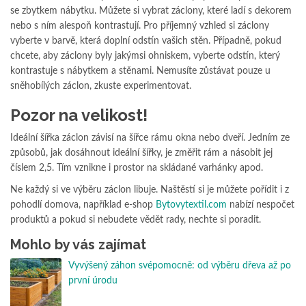
se zbytkem nábytku. Můžete si vybrat záclony, které ladí s dekorem
nebo s ním alespoň kontrastují. Pro příjemný vzhled si záclony
vyberte v barvě, která doplní odstín vašich stěn. Případně, pokud
chcete, aby záclony byly jakýmsi ohniskem, vyberte odstín, který
kontrastuje s nábytkem a stěnami. Nemusíte zůstávat pouze u
sněhobílých záclon, zkuste experimentovat.
Pozor na velikost!
Ideální šířka záclon závisí na šířce rámu okna nebo dveří. Jedním ze
způsobů, jak dosáhnout ideální šířky, je změřit rám a násobit jej
číslem 2,5. Tím vznikne i prostor na skládané varhánky apod.
Ne každý si ve výběru záclon libuje. Naštěstí si je můžete pořídit i z
pohodlí domova, například e-shop
Bytovytextil.com
nabízí nespočet
produktů a pokud si nebudete vědět rady, nechte si poradit.
Mohlo by vás zajímat
Vyvýšený záhon svépomocně: od výběru dřeva až po
první úrodu