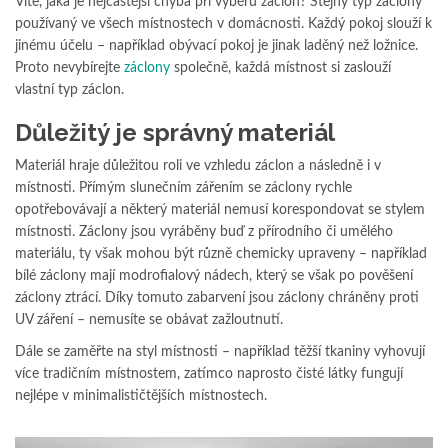
Víte, jaká je nejčastější chyba při výběru záclon? Stejný typ záclony
používaný ve všech místnostech v domácnosti. Každý pokoj slouží k
jinému účelu – například obývací pokoj je jinak laděný než ložnice.
Proto nevybírejte
záclony
společně, každá místnost si zaslouží
vlastní typ záclon.
Důležitý je správný materiál
Materiál hraje důležitou roli ve vzhledu záclon a následně i v
místnosti. Přímým slunečním zářením se záclony rychle
opotřebovávají a některý materiál nemusí korespondovat se stylem
místnosti. Záclony jsou vyráběny buď z přírodního či umělého
materiálu, ty však mohou být různě chemicky upraveny – například
bílé záclony mají modrofialový nádech, který se však po pověšení
záclony ztrácí. Díky tomuto zabarvení jsou záclony chráněny proti
UV záření – nemusíte se obávat zažloutnutí.
Dále se zaměřte na styl místnosti – například těžší tkaniny vyhovují
více tradičním místnostem, zatímco naprosto čisté látky fungují
nejlépe v minimalističtějších místnostech.