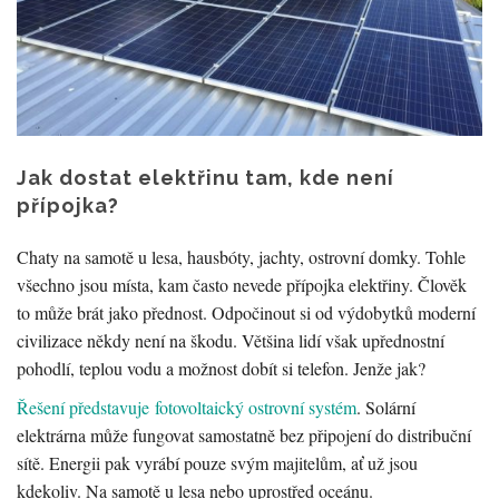
Jak dostat elektřinu tam, kde není
přípojka?
Chaty na samotě u lesa, hausbóty, jachty, ostrovní domky. Tohle
všechno jsou místa, kam často nevede přípojka elektřiny. Člověk
to může brát jako přednost. Odpočinout si od výdobytků moderní
civilizace někdy není na škodu. Většina lidí však upřednostní
pohodlí, teplou vodu a možnost dobít si telefon. Jenže jak?
Řešení představuje fotovoltaický ostrovní systém
. Solární
elektrárna může fungovat samostatně bez připojení do distribuční
sítě. Energii pak vyrábí pouze svým majitelům, ať už jsou
kdekoliv. Na samotě u lesa nebo uprostřed oceánu.