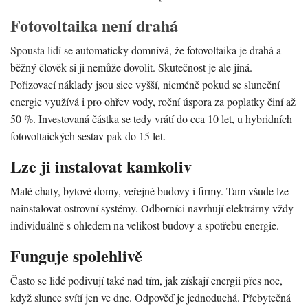
Fotovoltaika není drahá
Spousta lidí se automaticky domnívá, že fotovoltaika je drahá a
běžný člověk si ji nemůže dovolit. Skutečnost je ale jiná.
Pořizovací náklady jsou sice vyšší, nicméně pokud se sluneční
energie využívá i pro ohřev vody, roční úspora za poplatky činí až
50 %. Investovaná částka se tedy vrátí do cca 10 let, u hybridních
fotovoltaických sestav pak do 15 let.
Lze ji instalovat kamkoliv
Malé chaty, bytové domy, veřejné budovy i firmy. Tam všude lze
nainstalovat ostrovní systémy. Odborníci navrhují elektrárny vždy
individuálně s ohledem na velikost budovy a spotřebu energie.
Funguje spolehlivě
Často se lidé podivují také nad tím, jak získají energii přes noc,
když slunce svítí jen ve dne. Odpověď je jednoduchá. Přebytečná