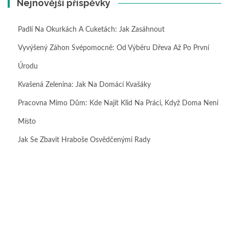
Nejnovější příspěvky
Padlí Na Okurkách A Cuketách: Jak Zasáhnout
Vyvýšený Záhon Svépomocně: Od Výběru Dřeva Až Po První
Úrodu
Kvašená Zelenina: Jak Na Domácí Kvašáky
Pracovna Mimo Dům: Kde Najít Klid Na Práci, Když Doma Není
Místo
Jak Se Zbavit Hraboše Osvědčenými Rady