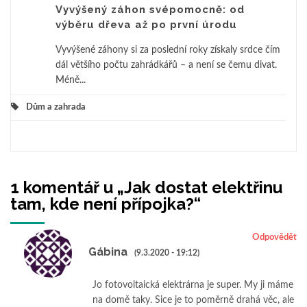
Vyvýšený záhon svépomocně: od
výběru dřeva až po první úrodu
Vyvýšené záhony si za poslední roky získaly srdce čím
dál většího počtu zahrádkářů – a není se čemu divat.
Méně...
Dům a zahrada
1 komentář u „
Jak dostat elektřinu
tam, kde není přípojka?
“
Odpovědět
Gábina
(9.3.2020 - 19:12)
Jo fotovoltaická elektrárna je super. My ji máme
na domě taky. Sice je to poměrně drahá věc, ale