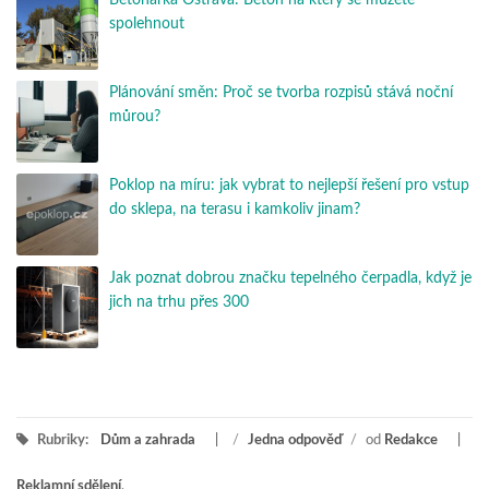
spolehnout
Plánování směn: Proč se tvorba rozpisů stává noční
můrou?
Poklop na míru: jak vybrat to nejlepší řešení pro vstup
do sklepa, na terasu i kamkoliv jinam?
Jak poznat dobrou značku tepelného čerpadla, když je
jich na trhu přes 300
Rubriky:
Dům a zahrada
/
Jedna odpověď
/
od
Redakce
Reklamní sdělení
,