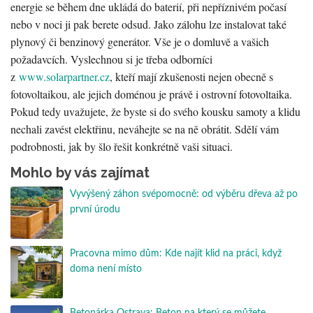
energie se během dne ukládá do baterií, při nepříznivém počasí
nebo v noci ji pak berete odsud. Jako zálohu lze instalovat také
plynový či benzinový generátor. Vše je o domluvě a vašich
požadavcích. Vyslechnou si je třeba odborníci
z
www.solarpartner.cz
, kteří mají zkušenosti nejen obecně s
fotovoltaikou, ale jejich doménou je právě i ostrovní fotovoltaika.
Pokud tedy uvažujete, že byste si do svého kousku samoty a klidu
nechali zavést elektřinu, neváhejte se na ně obrátit. Sdělí vám
podrobnosti, jak by šlo řešit konkrétně vaši situaci.
Mohlo by vás zajímat
Vyvýšený záhon svépomocně: od výběru dřeva až po
první úrodu
Pracovna mimo dům: Kde najít klid na práci, když
doma není místo
Betonárka Ostrava: Beton na který se můžete